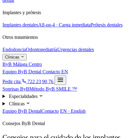
dental
Implantes y prótesis
Implantes dentales
All-on-4 · Carga inmediata
Prótesis dentales
Otros tratamientos
Endodoncia
Odontopediatría
Urgencias dentales
Clínicas
ByB Málaga Centro
Equipo ByB Dental
Contacto
EN
Pedir cita
722 23 90 76
Sonrisas ByB
Método ByB SMILE ™
Especialidades
Clínicas
Equipo ByB Dental
Contacto
EN · English
Consejos ByB Dental
Consejos para el cuidado de los implantes