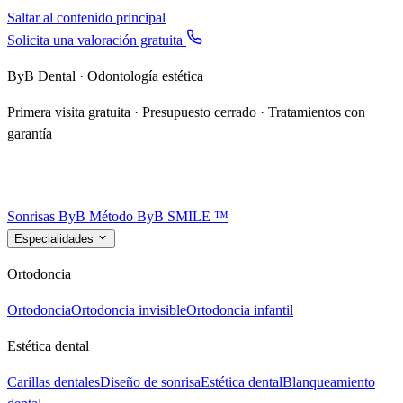
Saltar al contenido principal
Solicita una valoración gratuita
ByB Dental · Odontología estética
Primera visita gratuita · Presupuesto cerrado · Tratamientos con
garantía
Sonrisas ByB
Método ByB SMILE ™
Especialidades
Ortodoncia
Ortodoncia
Ortodoncia invisible
Ortodoncia infantil
Estética dental
Carillas dentales
Diseño de sonrisa
Estética dental
Blanqueamiento