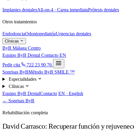
Implantes dentales
All-on-4 · Carga inmediata
Prótesis dentales
Otros tratamientos
Endodoncia
Odontopediatría
Urgencias dentales
Clínicas
ByB Málaga Centro
Equipo ByB Dental
Contacto
EN
Pedir cita
722 23 90 76
Sonrisas ByB
Método ByB SMILE ™
Especialidades
Clínicas
Equipo ByB Dental
Contacto
EN · English
← Sonrisas ByB
Rehabilitación completa
David Carrasco: Recuperar función y rejuvenecer