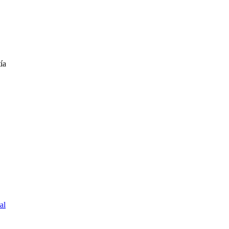
ía
al