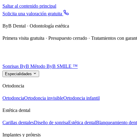
Saltar al contenido principal
Solicita una valoración gratuita
ByB Dental · Odontología estética
Primera visita gratuita · Presupuesto cerrado · Tratamientos con garant
Sonrisas ByB
Método ByB SMILE ™
Especialidades
Ortodoncia
Ortodoncia
Ortodoncia invisible
Ortodoncia infantil
Estética dental
Carillas dentales
Diseño de sonrisa
Estética dental
Blanqueamiento dent
Implantes y prótesis