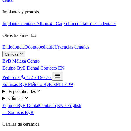
dental
Implantes y prótesis
Implantes dentales
All-on-4 · Carga inmediata
Prótesis dentales
Otros tratamientos
Endodoncia
Odontopediatría
Urgencias dentales
Clínicas
ByB Málaga Centro
Equipo ByB Dental
Contacto
EN
Pedir cita
722 23 90 76
Sonrisas ByB
Método ByB SMILE ™
Especialidades
Clínicas
Equipo ByB Dental
Contacto
EN · English
← Sonrisas ByB
Carillas de cerámica