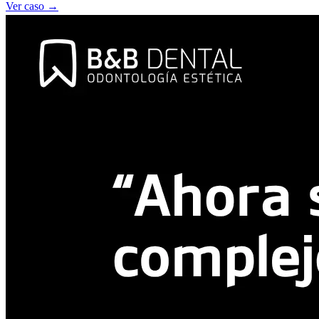
Ver caso
→