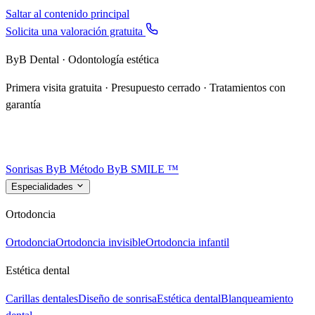
Saltar al contenido principal
Solicita una valoración gratuita
ByB Dental · Odontología estética
Primera visita gratuita · Presupuesto cerrado · Tratamientos con
garantía
Sonrisas ByB
Método ByB SMILE ™
Especialidades
Ortodoncia
Ortodoncia
Ortodoncia invisible
Ortodoncia infantil
Estética dental
Carillas dentales
Diseño de sonrisa
Estética dental
Blanqueamiento